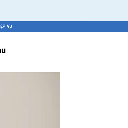
IỆP VỤ
ầu