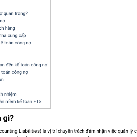
ợ quan trọng?
 nợ
ch hàng
 nhà cung cấp
kế toán công nợ
uan đến kế toán công nợ
ế toán công nợ
ôn
ch nhiệm
phần mềm kế toán FTS
 gì?
ounting Liabilities) là vị trí chuyên trách đảm nhận việc quản lý 