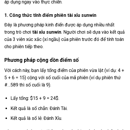
áp dụng ngay vào thực chiến.
1. Công thức tính điểm phiên tài xỉu sunwin
Đây là phương pháp kinh điển được áp dụng nhiều nhất
trong trò chơi
tài xỉu sunwin
. Người chơi sẽ dựa vào kết quả
của 3 viên xúc xắc (xí ngầu) của phiên trước đó để tính toán
cho phiên tiếp theo.
Phương pháp cộng dồn điểm số
Với cách này, bạn lấy tổng điểm của phiên vừa lật (ví dụ: 4 +
5 + 6 = 15) cộng với số cuối của mã phiên (ví dụ phiên thứ
#…589 thì số cuối là 9).
Lấy tổng: $15 + 9 = 24$.
Kết quả là số chẵn: Đánh Tài.
Kết quả là số lẻ: Đánh Xỉu.