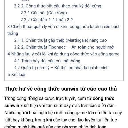
2.2
2. Công thức bắt cầu theo chu kỳ đối xứng
2.2.1
Cầu bệt (Cầu rồng)
2.2.2
Cầu đảo 1-1 hoặc 2-2
3
Chiến thuật quản lý vốn đi kèm công thức bách chiến bách
thắng
3.1
1. Chiến thuật gấp thếp (Martingale) nâng cao
3.2
2. Chiến thuật Fibonacci – An toàn cho người mới
4
Những lưu ý cốt lõi khi áp dụng công thức vào cổng game
4.1
Tránh bẫy đổi cầu của hệ thống
4.2
Quản trị cảm lý – Kẻ thù lớn nhất là chính mình
5
Kết luận
Thực hư về công thức sunwin từ các cao thủ
Trong cộng đồng cá cược trực tuyến, cụm từ
công thức
sunwin
xuất hiện với tần suất dày đặc trên các diễn đàn.
Nhiều người hoài nghi liệu một cổng game lớn có tồn tại quy
luật hay không, trong khi các tay chơi lão luyện lại liên tục
chứng minh hiệu quả của các phương pháp tính toán.