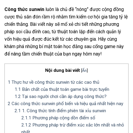
Công thức sunwin
luôn là chủ đề “nóng” được cộng đồng
cược thủ săn đón rầm rộ nhằm tìm kiếm cơ hội gia tăng tỷ lệ
chiến thắng. Bài viết này sẽ mổ xẻ chi tiết những phương
pháp soi cầu đỉnh cao, từ thuật toán lặp đến cách quản lý
vốn hiệu quả được đúc kết từ các chuyên gia. Hãy cùng
khám phá những bí mật toán học đằng sau cổng game này
để nâng tầm chiến thuật của bạn ngay hôm nay!
Nội dung bài viết
[
Ẩn
]
1
Thực hư về công thức sunwin từ các cao thủ
1.1
Bản chất của thuật toán game bài trực tuyến
1.2
Tại sao người chơi cần áp dụng công thức?
2
Các công thức sunwin phổ biến và hiệu quả nhất hiện nay
2.1
1. Công thức tính điểm phiên tài xỉu sunwin
2.1.1
Phương pháp cộng dồn điểm số
2.1.2
Phương pháp trừ điểm xúc xắc lớn nhất và nhỏ
nhất