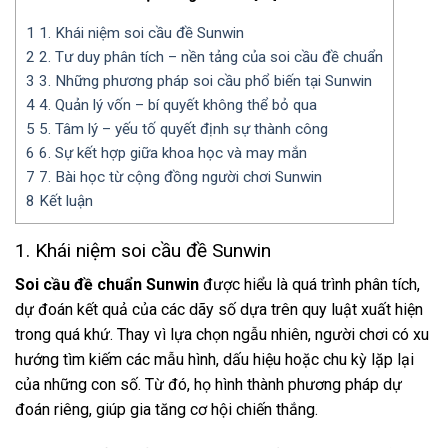
1
1. Khái niệm soi cầu đề Sunwin
2
2. Tư duy phân tích – nền tảng của soi cầu đề chuẩn
3
3. Những phương pháp soi cầu phổ biến tại Sunwin
4
4. Quản lý vốn – bí quyết không thể bỏ qua
5
5. Tâm lý – yếu tố quyết định sự thành công
6
6. Sự kết hợp giữa khoa học và may mắn
7
7. Bài học từ cộng đồng người chơi Sunwin
8
Kết luận
1. Khái niệm soi cầu đề Sunwin
Soi cầu đề chuẩn Sunwin
được hiểu là quá trình phân tích,
dự đoán kết quả của các dãy số dựa trên quy luật xuất hiện
trong quá khứ. Thay vì lựa chọn ngẫu nhiên, người chơi có xu
hướng tìm kiếm các mẫu hình, dấu hiệu hoặc chu kỳ lặp lại
của những con số. Từ đó, họ hình thành phương pháp dự
đoán riêng, giúp gia tăng cơ hội chiến thắng.