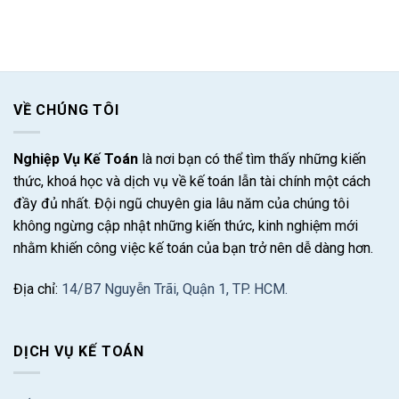
VỀ CHÚNG TÔI
Nghiệp Vụ Kế Toán
là nơi bạn có thể tìm thấy những kiến
thức, khoá học và dịch vụ về kế toán lẫn tài chính một cách
đầy đủ nhất. Đội ngũ chuyên gia lâu năm của chúng tôi
không ngừng cập nhật những kiến thức, kinh nghiệm mới
nhằm khiến công việc kế toán của bạn trở nên dễ dàng hơn.
Địa chỉ:
14/B7 Nguyễn Trãi, Quận 1, TP. HCM.
DỊCH VỤ KẾ TOÁN