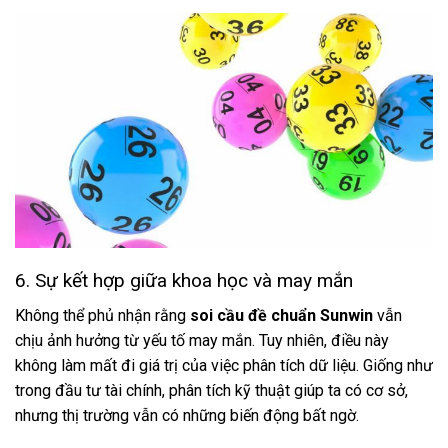
6. Sự kết hợp giữa khoa học và may mắn
Không thể phủ nhận rằng
soi cầu đề chuẩn Sunwin
vẫn
chịu ảnh hưởng từ yếu tố may mắn. Tuy nhiên, điều này
không làm mất đi giá trị của việc phân tích dữ liệu. Giống như
trong đầu tư tài chính, phân tích kỹ thuật giúp ta có cơ sở,
nhưng thị trường vẫn có những biến động bất ngờ.